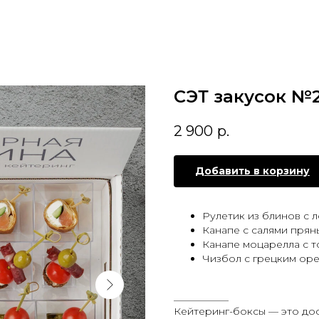
СЭТ закусок №
2 900
р.
Добавить в корзину
Рулетик из блинов с л
Канапе с салями пряны
Канапе моцарелла с т
Чизбол с грецким орех
___________
Кейтеринг-боксы — это до